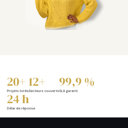
20+
12+
99,9 %
Projets livrés
Secteurs couverts
SLA garanti
24 h
Délai de réponse