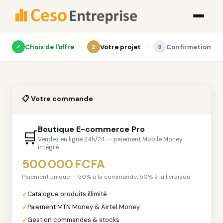
Choix de l'offre
Votre projet
Confirmation
✓
2
3
📋 Votre commande
Boutique E-commerce Pro
🛒
Vendez en ligne 24h/24 — paiement Mobile Money
intégré
500 000 FCFA
Paiement unique — 50% à la commande, 50% à la livraison
Catalogue produits illimité
Paiement MTN Money & Airtel Money
Gestion commandes & stocks